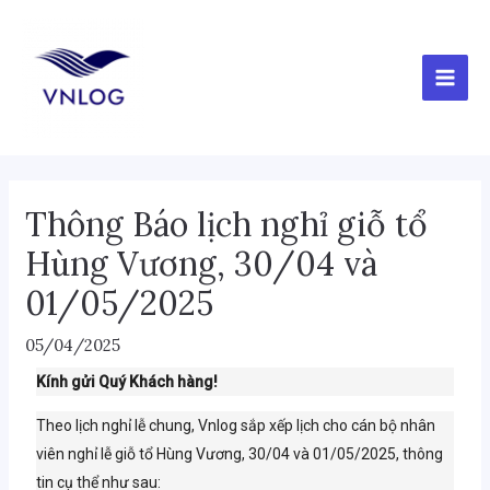
Nhảy
Điều
MAI
tới
hướng
MEN
nội
bài
dung
viết
Thông Báo lịch nghỉ giỗ tổ
Hùng Vương, 30/04 và
01/05/2025
05/04/2025
Kính gửi Quý Khách hàng!
Theo lịch nghỉ lễ chung, Vnlog sắp xếp lịch cho cán bộ nhân
viên nghỉ lễ giỗ tổ Hùng Vương, 30/04 và 01/05/2025, thông
tin cụ thể như sau: