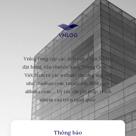
Vnlog cung cấp các dịch vụ tư vấn, hỗ trợ
đặt hàng, vận chuyển hàng Trung Quốc về
Việt Nam từ các website thương mại lớn
như : taobao.com, tmall.com, 1688.com,
alibaba.com ... Uy tín, chi phí thấp, trách
nhiệm cao trên toàn quốc.
Thông báo