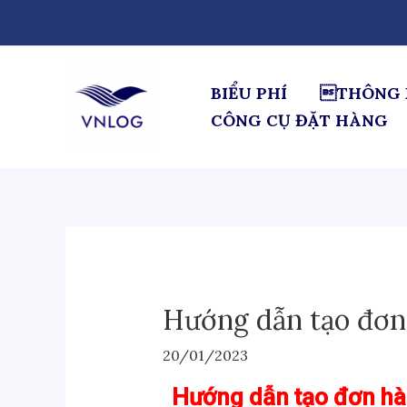
Nhảy
Điều
tới
hướng
nội
bài
dung
viết
BIỂU PHÍ
THÔNG 
CÔNG CỤ ĐẶT HÀNG
Hướng dẫn tạo đơn
20/01/2023
Hướng
dẫn tạo đơn h