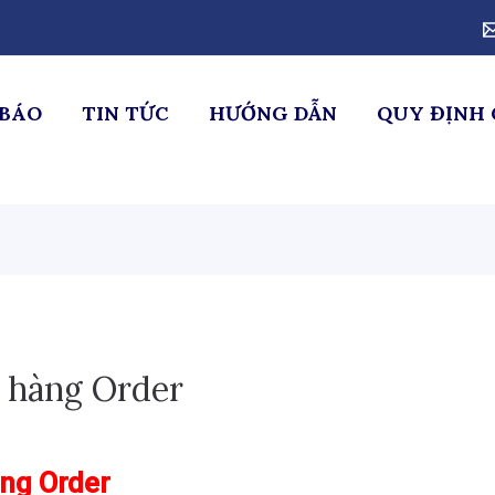
BÁO
TIN TỨC
HƯỚNG DẪN
QUY ĐỊNH 
 hàng Order
àng Order