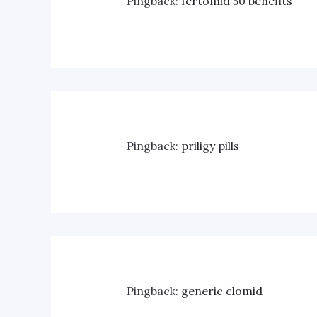
Pingback:
fertomid 50 benefits
Pingback:
priligy pills
Pingback:
generic clomid